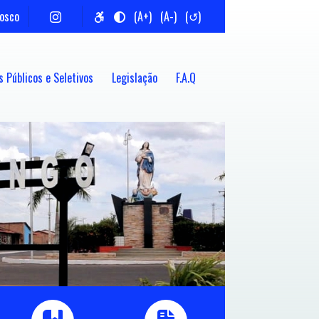
nosco
(A+)
(A-)
(↺)
 Públicos e Seletivos
Legislação
F.A.Q