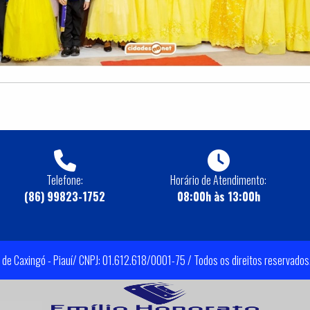
Telefone:
Horário de Atendimento:
(86) 99823-1752
08:00h às 13:00h
 de Caxingó - Piauí/ CNPJ: 01.612.618/0001-75 / Todos os direitos reservados