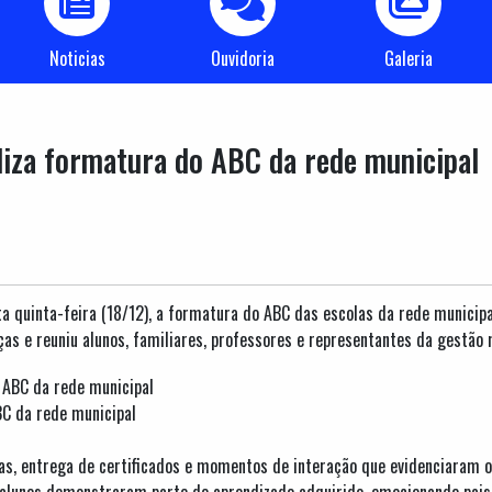
Noticias
Ouvidoria
Galeria
liza formatura do ABC da rede municipal
sta quinta-feira (18/12), a formatura do ABC das escolas da rede municip
ças e reuniu alunos, familiares, professores e representantes da gestão 
BC da rede municipal
, entrega de certificados e momentos de interação que evidenciaram o t
alunos demonstraram parte do aprendizado adquirido, emocionando pais