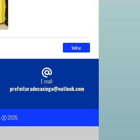
Voltar
E-mail:
prefeituradecaxingo@outlook.com
.
2026.